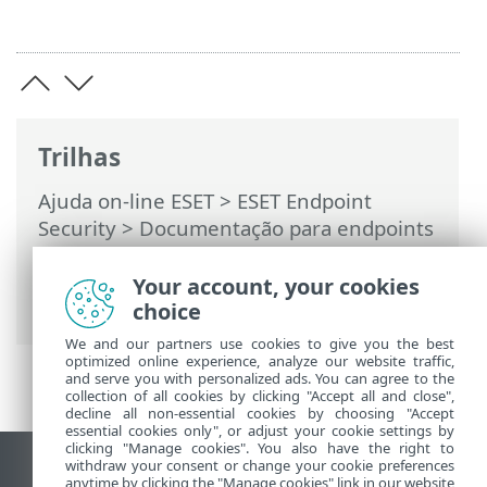
Trilhas
Ajuda on-line ESET
>
ESET Endpoint
Security
>
Documentação para endpoints
gerenciados remotamente
>
Configuração do produto no ESET
Your account, your cookies
PROTECT
> Proteções
choice
We and our partners use cookies to give you the best
optimized online experience, analyze our website traffic,
and serve you with personalized ads. You can agree to the
collection of all cookies by clicking "Accept all and close",
decline all non-essential cookies by choosing "Accept
essential cookies only", or adjust your cookie settings by
clicking "Manage cookies". You also have the right to
withdraw your consent or change your cookie preferences
Ver site para desktop
anytime by clicking the "Manage cookies" link in our website