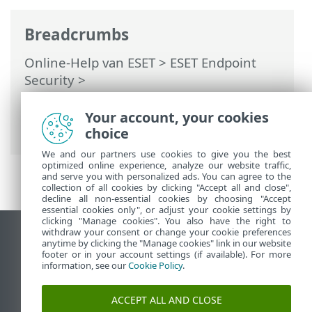
Breadcrumbs
Online-Help van ESET
>
ESET Endpoint
Security
>
Installeren/upgraden/migreren
>
Installatie op afstand > Implementatie via
Your account, your cookies
ESET-beheerconsole
choice
We and our partners use cookies to give you the best
optimized online experience, analyze our website traffic,
and serve you with personalized ads. You can agree to the
collection of all cookies by clicking "Accept all and close",
decline all non-essential cookies by choosing "Accept
essential cookies only", or adjust your cookie settings by
clicking "Manage cookies". You also have the right to
withdraw your consent or change your cookie preferences
Bureaubladwebsite weergeven
anytime by clicking the "Manage cookies" link in our website
footer or in your account settings (if available). For more
End of Life
information, see our
Cookie Policy
.
ESET Kennisbank
ESET-forum
ACCEPT ALL AND CLOSE
ESET Status Portal