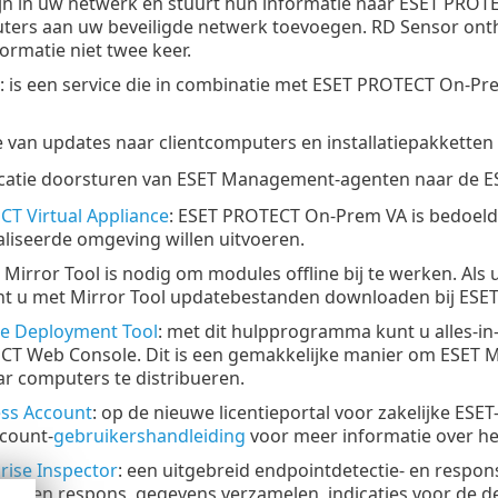
jn in uw netwerk en stuurt hun informatie naar ESET PROTE
ters aan uw beveiligde netwerk toevoegen. RD Sensor onth
ormatie niet twee keer.
: is een service die in combinatie met ESET PROTECT On-P
ie van updates naar clientcomputers en installatiepakkett
tie doorsturen van ESET Management-agenten naar de ES
T Virtual Appliance
: ESET PROTECT On-Prem VA is bedoeld
aliseerde omgeving willen uitvoeren.
: Mirror Tool is nodig om modules offline bij te werken. Al
t u met Mirror Tool updatebestanden downloaden bij ESET-
e Deployment Tool
: met dit hulpprogramma kunt u alles-i
CT Web Console. Dit is een gemakkelijke manier om ESET 
r computers te distribueren.
ess Account
: op de nieuwe licentieportal voor zakelijke ESE
count-
gebruikershandleiding
voor meer informatie over he
rise Inspector
: een uitgebreid endpointdetectie- en respon
eer en respons, gegevens verzamelen, indicaties voor de de