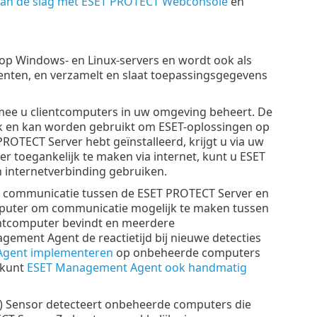
an de slag met ESET PROTECT Webconsole
en
op Windows- en Linux-servers en wordt ook als
genten, en verzamelt en slaat toepassingsgegevens
mee u clientcomputers in uw omgeving beheert. De
erk en kan worden gebruikt om ESET-oplossingen op
OTECT Server hebt geïnstalleerd, krijgt u via uw
r toegankelijk te maken via internet, kunt u ESET
n internetverbinding gebruiken.
 communicatie tussen de ESET PROTECT Server en
mputer om communicatie mogelijk te maken tussen
entcomputer bevindt en meerdere
gement Agent de reactietijd bij nieuwe detecties
gent implementeren
op onbeheerde computers
 kunt
ESET Management Agent ook handmatig
) Sensor detecteert onbeheerde computers die