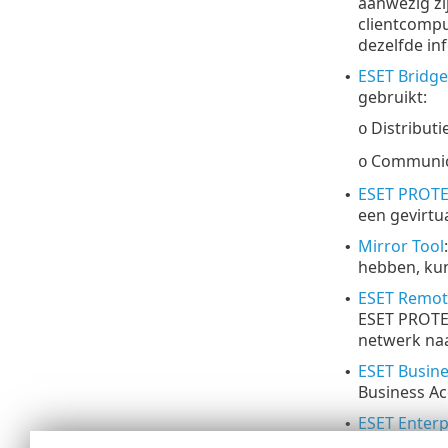
aanwezig zi
clientcompu
dezelfde inf
ESET Bridge
•
gebruikt:
Distribut
o
Communica
o
ESET PROTEC
•
een gevirtu
Mirror Tool
•
hebben, kun
ESET Remot
•
ESET PROTE
netwerk naa
ESET Busin
•
Business Ac
ESET Enterp
•
incidentbeh