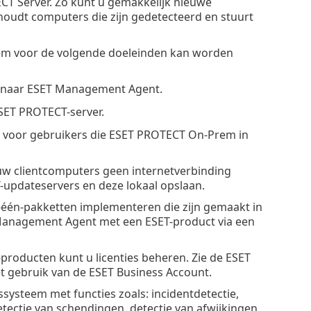
CT Server. Zo kunt u gemakkelijk nieuwe
oudt computers die zijn gedetecteerd en stuurt
rem voor de volgende doeleinden kan worden
en naar ESET Management Agent.
ET PROTECT-server.
 voor gebruikers die ESET PROTECT On-Prem in
s uw clientcomputers geen internetverbinding
updateservers en deze lokaal opslaan.
n-één-pakketten implementeren die zijn gemaakt in
Management Agent met een ESET-product via een
T-producten kunt u licenties beheren. Zie de ESET
t gebruik van de ESET Business Account.
ssysteem met functies zoals: incidentdetectie,
tectie van schendingen, detectie van afwijkingen,