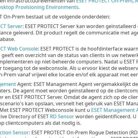
 en infrastructuurelementen van
ESET PROTECT On-Prem
,
A
sktop Provisioning Environments.
 On-Prem bestaat uit de volgende onderdelen:
CT Server
: ESET PROTECT Server kan worden geïnstalleerd 
liance geleverd. Dit product regelt de communicatie met a
tabase.
CT Web Console
: ESET PROTECT is de hoofdinterface waar
geeft een overzicht van de status van clients in uw netw
implementeren op niet-beheerde computers. Nadat u ESET PR
toegang tot de webconsole. Als u ervoor kiest de webserve
Prem vanaf vrijwel elke locatie en/of elk apparaat met ee
gement
Agent: ESET Management Agent vergemakkelijkt de
ters. De agent moet worden geïnstalleerd op de clientco
r en ESET PROTECT Server. Omdat de agent zich op de cli
sscenario's kan opslaan, versnelt het gebruik van ESET Mana
. Met ESET PROTECT Webconsole kunt u
ESET Management A
tive Directory of ESET
RD Sensor
worden geïdentificeerd. U
p clientcomputers als dat nodig is.
ction Sensor
: ESET PROTECT On-Prem Rogue Detection (RD