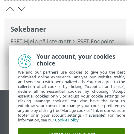
Søkebaner
ESET Hjelp på internett
>
ESET Endpoint
Security
>
Bruke ESET Endpoint Security
Your account, your cookies
> Trussel funnet
choice
We and our partners use cookies to give you the best
optimized online experience, analyze our website traffic,
and serve you with personalized ads. You can agree to the
collection of all cookies by clicking "Accept all and close",
decline all non-essential cookies by choosing "Accept
essential cookies only", or adjust your cookie settings by
clicking "Manage cookies". You also have the right to
Se fullversjon av siden
withdraw your consent or change your cookie preferences
End of Life
anytime by clicking the "Manage cookies" link in our website
footer or in your account settings (if available). For more
ESET Kunnskapsbase
information, see our
Cookie Policy
.
ESET Forum
ESET Status Portal