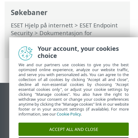
Søkebaner
ESET Hjelp på internett
>
ESET Endpoint
Security
>
Dokumentasjon for
fjernadministrerte endepunkter
>
Deaktiver varsling via MDM
Your account, your cookies
choice
We and our partners use cookies to give you the best
optimized online experience, analyze our website traffic,
and serve you with personalized ads. You can agree to the
collection of all cookies by clicking "Accept all and close",
decline all non-essential cookies by choosing "Accept
essential cookies only", or adjust your cookie settings by
clicking "Manage cookies". You also have the right to
Se fullversjon av siden
withdraw your consent or change your cookie preferences
End of Life
anytime by clicking the "Manage cookies" link in our website
footer or in your account settings (if available). For more
ESET Kunnskapsbase
information, see our
Cookie Policy
.
ESET Forum
ESET Status Portal
ACCEPT ALL AND CLOSE
Lokal støtte