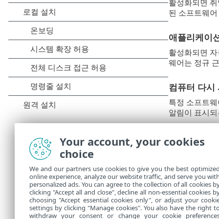
활성화되면 취
된 소프트웨어
애플리케이션
활성화되면 자
웨어는 정규 근
컴퓨터 다시 
특정 소프트웨
알림이 표시되
취약성 및 패
Your account, your cookies
choice
이 설정으로 
We and our partners use cookies to give you the best optimize
패치 관리에 
online experience, analyze our website traffic, and serve you wit
personalized ads. You can agree to the collection of all cookies b
여기에서 패치 
clicking "Accept all and close", decline all non-essential cookies b
choosing "Accept essential cookies only", or adjust your cooki
settings by clicking "Manage cookies". You also have the right t
withdraw your consent or change your cookie preference