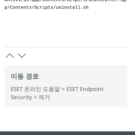
p/Contents/Scripts/uninstall.sh
이동 경로
ESET 온라인 도움말
>
ESET Endpoint
Security
>
제거