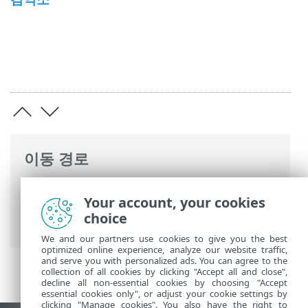
이동 경로
ESET 온라인 도움말
>
ESET Endpoint
Your account, your cookies
Security
>
ESET Endpoint Security 사용
>
choice
도구
We and our partners use cookies to give you the best
optimized online experience, analyze our website traffic,
and serve you with personalized ads. You can agree to the
collection of all cookies by clicking "Accept all and close",
decline all non-essential cookies by choosing "Accept
essential cookies only", or adjust your cookie settings by
clicking "Manage cookies". You also have the right to