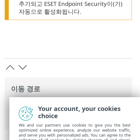
추가되고 ESET Endpoint Security이(가)
자동으로 활성화됩니다.
이동 경로
ESET 온라인 도움말
>
ESET Endpoint
Your account, your cookies
Security
>
설치/업그레이드/마이그레이션
choice
> 원격 설치 > ESET 관리 콘솔을 통한 배포
We and our partners use cookies to give you the best
optimized online experience, analyze our website traffic,
and serve you with personalized ads. You can agree to the