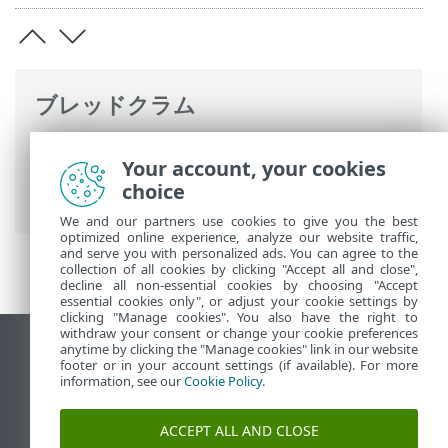
ブレッドクラム
ESETオンラインヘルプ
>
ESET Endpoint
Your account, your cookies
Security
>
ESET Endpoint Securityを使用
choice
する
>
ツール
> ログファイル
We and our partners use cookies to give you the best
optimized online experience, analyze our website traffic,
and serve you with personalized ads. You can agree to the
collection of all cookies by clicking "Accept all and close",
decline all non-essential cookies by choosing "Accept
essential cookies only", or adjust your cookie settings by
clicking "Manage cookies". You also have the right to
withdraw your consent or change your cookie preferences
anytime by clicking the "Manage cookies" link in our website
デスクトップサイトの表示
footer or in your account settings (if available). For more
End of Life
information, see our
Cookie Policy
.
ESETナレッジベース
ACCEPT ALL AND CLOSE
ESETフォーラム