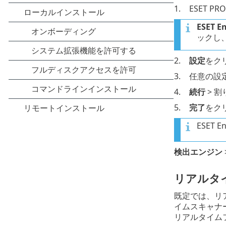
1.
ESET PR
ESET En
ックし
2.
設定
をク
3.
任意の設
4.
続行
> 
5.
完了
をク
ESET 
検出エンジン
リアルタ
既定では、リ
イムスキャナ
リアルタイム