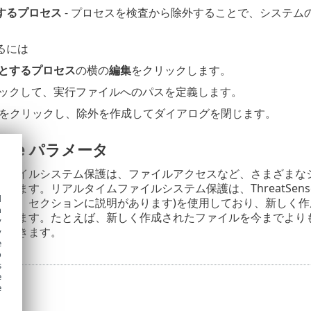
するプロセス
- プロセスを検査から除外することで、システム
るには
とするプロセス
の横の
編集
をクリックします。
ックして、実行ファイルへのパスを定義します。
をクリックし、除外を作成してダイアログを閉じます。
Sense パラメータ
ファイルシステム保護は、ファイルアクセスなど、さまざまな
します。リアルタイムファイルシステム保護は、ThreatSen
d
設定
」セクションに説明があります)を使用しており、新しく
h
できます。たとえば、新しく作成されたファイルを今までより
y
定できます。
y
e
o
s
e
e