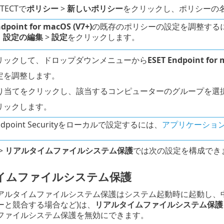
OTECTで
ポリシー
>
新しいポリシー
をクリックし、ポリシーの
dpoint for macOS (V7+)
の既存のポリシーの設定を調整する
、
設定の編集
>
設定
をクリックします。
リックして、ドロップダウンメニューから
ESET Endpoint for 
定を調整します。
割り当てをクリックし、該当するコンピューターのグループを選
リックします。
Endpoint Securityをローカルで設定するには、
アプリケーショ
>
リアルタイムファイルシステム保護
では次の設定を構成でき
イムファイルシステム保護
アルタイムファイルシステム保護はシステム起動時に起動し、
ーと競合する場合など)は、
リアルタイムファイルシステム保護
ファイルシステム保護を無効にできます。