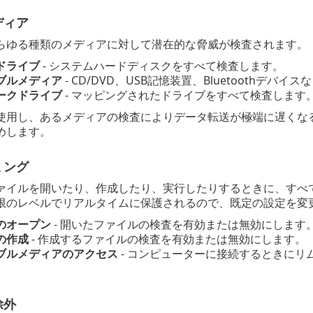
ディア
らゆる種類のメディアに対して潜在的な脅威が検査されます。
ドライブ
- システムハードディスクをすべて検査します。
ブルメディア
- CD/DVD、USB記憶装置、Bluetoothデバ
ークドライブ
- マッピングされたドライブをすべて検査します
使用し、あるメディアの検査によりデータ転送が極端に遅くな
めします。
ミング
ァイルを開いたり、作成したり、実行したりするときに、すべ
限のレベルでリアルタイムに保護されるので、既定の設定を変
のオープン
- 開いたファイルの検査を有効または無効にします
の作成
- 作成するファイルの検査を有効または無効にします。
ブルメディアのアクセス
- コンピューターに接続するときに
除外