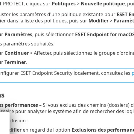
T PROTECT, cliquez sur
Politiques
>
Nouvelle politique
, pu
uster les paramètres d'une politique existante pour
ESET En
er dans la liste des politiques, puis sur
Modifier
>
Paramèt
ur
Paramètres
, puis sélectionnez
ESET Endpoint for macOS
es paramètres souhaités.
ur
Continuer
> Affecter, puis sélectionnez le groupe d'ordi
ur
Terminer
.
nfigurer ESET Endpoint Security localement, consultez les
p
ns
es performances
– Si vous excluez des chemins (dossiers) 
ssaire pour analyser le système afin de rechercher des logic
e exclusion :
r
Modifier
en regard de l'option
Exclusions des performan