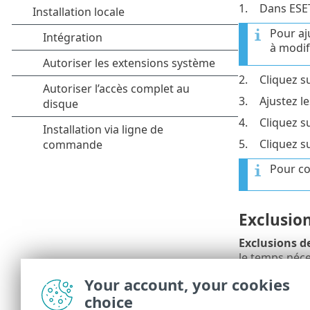
1.
Dans ESE
Pour aj
à modifi
2.
Cliquez s
3.
Ajustez l
4.
Cliquez s
5.
Cliquez s
Pour co
Exclusio
Exclusions d
le temps néce
Pour créer un
Your account, your cookies
choice
1.
Cliquez su