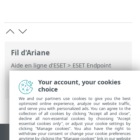
Fil d'Ariane
Aide en ligne d'ESET
>
ESET Endpoint
Security
>
Utilisation de ESET Endpoint
Security
>
Protections
> Web et
Your account, your cookies
messagerie électronique
choice
We and our partners use cookies to give you the best
optimized online experience, analyze our website traffic,
and serve you with personalized ads. You can agree to the
collection of all cookies by clicking "Accept all and close",
decline all non-essential cookies by choosing "Accept
essential cookies only", or adjust your cookie settings by
clicking "Manage cookies". You also have the right to
withdraw your consent or change your cookie preferences
Afficher le site pour ordinateur de bureau
anytime by clicking the "Manage cookies" link in our website