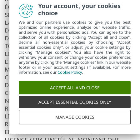
Your account, your cookies
ÉCONOMIQUE, DE GARANTIE, PUNITIF,
choice
SPÉCIAL OU CORRÉLATIF, QUELLE QU’EN SOIT
LA CAUSE ET QUE CE DOMMAGE DÉCOULE
We and our partners use cookies to give you the best
optimized online experience, analyze our website traffic,
D’UNE RESPONSABILITÉ CONTRACTUELLE,
and serve you with personalized ads. You can agree to the
DÉLICTUELLE OU D’UNE NÉGLIGENCE OU DE
collection of all cookies by clicking "Accept all and close",
decline all non-essential cookies by choosing "Accept
TOUTE AUTRE THÉORIE DE RESPONSABILITÉ,
essential cookies only", or adjust your cookie settings by
clicking "Manage cookies". You also have the right to
LIÉE À L’INSTALLATION, À L’UTILISATION OU À
withdraw your consent or change your cookie preferences
L’IMPOSSIBILITÉ D’UTILISER LE LOGICIEL,
anytime by clicking the "Manage cookies" link in our website
footer or in your account settings (if available). For more
MÊME SI LE FOURNISSEUR OU SES
information, see our
Cookie Policy
.
CONCÉDANTS DE LICENCE ONT ÉTÉ AVERTIS
DE L’ÉVENTUALITÉ D’UN TEL DOMMAGE.
ACCEPT ALL AND CLOSE
CERTAINS PAYS ET CERTAINES LOIS
N’AUTORISANT PAS L’EXCLUSION DE
ACCEPT ESSENTIAL COOKIES ONLY
RESPONSABILITÉ, MAIS AUTORISANT LA
LIMITATION DE RESPONSABILITÉ, LA
MANAGE COOKIES
RESPONSABILITÉ DU FOURNISSEUR, DE SES
EMPLOYÉS OU DE SES CONCÉDANTS DE
LICENCE SERA LIMITÉE AU MONTANT QUE