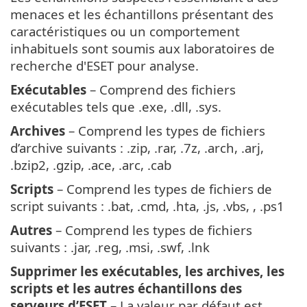
menaces et les échantillons présentant des
caractéristiques ou un comportement
inhabituels sont soumis aux laboratoires de
recherche d'ESET pour analyse.
Exécutables
– Comprend des fichiers
exécutables tels que .exe, .dll, .sys.
Archives
– Comprend les types de fichiers
d’archive suivants : .zip, .rar, .7z, .arch, .arj,
.bzip2, .gzip, .ace, .arc, .cab
Scripts
– Comprend les types de fichiers de
script suivants : .bat, .cmd, .hta, .js, .vbs, , .ps1
Autres
– Comprend les types de fichiers
suivants : .jar, .reg, .msi, .swf, .lnk
Supprimer les exécutables, les archives, les
scripts et les autres échantillons des
serveurs d’ESET
– La valeur par défaut est