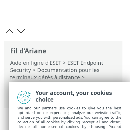
Fil d'Ariane
Aide en ligne d'ESET
>
ESET Endpoint
Security
>
Documentation pour les
terminaux gérés à distance
>
Configuration du produit dans ESET
PROTECT
>
Moteur de détection
>
Your account, your cookies
Protection basée sur le nuage
choice
We and our partners use cookies to give you the best
optimized online experience, analyze our website traffic,
and serve you with personalized ads. You can agree to the
collection of all cookies by clicking "Accept all and close",
decline all non-essential cookies by choosing "Accept