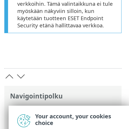
verkkoihin. Tämä valintaikkuna ei tule
myöskään näkyviin silloin, kun
käytetään tuotteen ESET Endpoint
Security etänä hallittavaa verkkoa.
Navigointipolku
ESET-online-ohje
>
ESET Endpoint
Security
>
Sovellusasetukset
>
Your account, your cookies
Tunnistusohjelma
> Verkkoprofiilit
choice