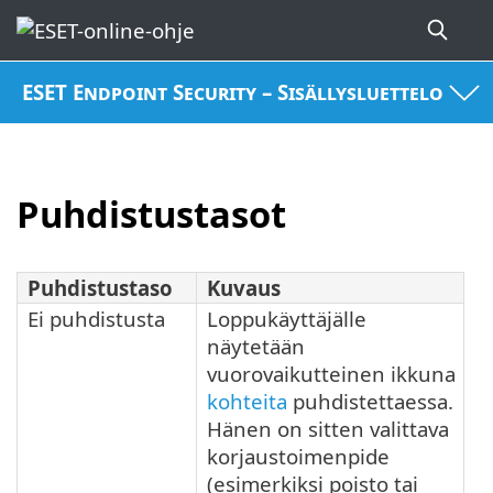
ESET Endpoint Security – Sisällysluettelo
Puhdistustasot
Puhdistustaso
Kuvaus
Ei puhdistusta
Loppukäyttäjälle
näytetään
vuorovaikutteinen ikkuna
kohteita
puhdistettaessa.
Hänen on sitten valittava
korjaustoimenpide
(esimerkiksi poisto tai