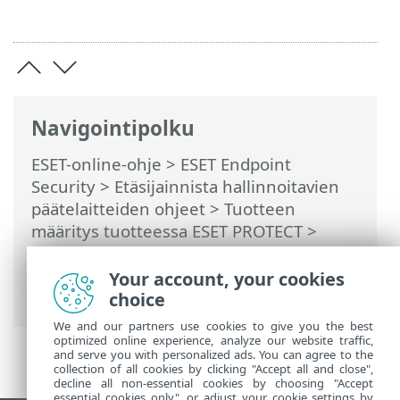
Navigointipolku
ESET-online-ohje
>
ESET Endpoint
Security
>
Etäsijainnista hallinnoitavien
päätelaitteiden ohjeet
>
Tuotteen
määritys tuotteessa ESET PROTECT
>
Tunnistusohjelma
>
Haittaohjelmatarkistukset
>
ThreatSense-
Your account, your cookies
parametrit
> Puhdistustasot
choice
We and our partners use cookies to give you the best
optimized online experience, analyze our website traffic,
and serve you with personalized ads. You can agree to the
collection of all cookies by clicking "Accept all and close",
decline all non-essential cookies by choosing "Accept
essential cookies only", or adjust your cookie settings by