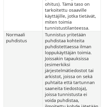
ohitus). Tämä taso on
tarkoitettu osaaville
käyttäjille, jotka tietävät,
miten toimia
tunnistustilanteessa.
Normaali
Tunnistus yritetään
puhdistus
puhdistaa kohteita
puhdistettaessa ilman
loppukäyttäjän toimia.
Joissakin tapauksissa
(esimerkiksi
järjestelmätiedostot tai
arkistot, joissa on sekä
puhtaita että tartunnan
saaneita tiedostoja),
joissa tunnistusta ei
voida puhdistaa,
ilmoitettu kohde jätetään