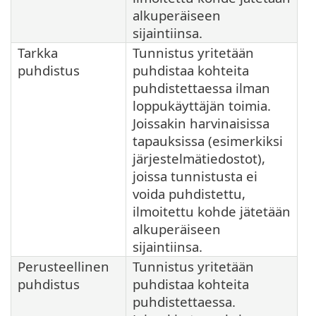
alkuperäiseen
sijaintiinsa.
Tarkka
Tunnistus yritetään
puhdistus
puhdistaa kohteita
puhdistettaessa ilman
loppukäyttäjän toimia.
Joissakin harvinaisissa
tapauksissa (esimerkiksi
järjestelmätiedostot),
joissa tunnistusta ei
voida puhdistettu,
ilmoitettu kohde jätetään
alkuperäiseen
sijaintiinsa.
Perusteellinen
Tunnistus yritetään
puhdistus
puhdistaa kohteita
puhdistettaessa.