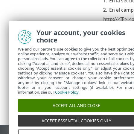
1.
En la secc
2.
En el cam
http://<IP>:<
http://<host
Your account, your cookies
choice
Se debe
We and our partners use cookies to give you the best optimize
online experience, analyze our website traffic, and serve you wit
3.
En la secc
personalized ads. You can agree to the collection of all cookies b
Si hay más se
clicking "Accept all and close", decline all non-essential cookies b
choosing "Accept essential cookies only", or adjust your cooki
settings by clicking "Manage cookies". You also have the right t
withdraw your consent or change your cookie preference
anytime by clicking the "Manage cookies" link in our websit
footer or in your account settings (if available). For mor
information, see our
Cookie Policy
.
ACCEPT ALL AND CLOSE
ACCEPT ESSENTIAL COOKIES ONLY