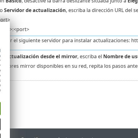
ión
Básico
, desactive la barra deslizante situada junto a
Ele
po
Servidor de actualización
, escriba la dirección URL del 
port>
name>:<port>
 usar el siguiente servidor para instalar actualizaciones:
d
h
ión
Actualización desde el mirror
, escriba el
Nombre de us
y
rvidores mirror disponibles en su red, repita los pasos ante
y
e
o
s
e
e