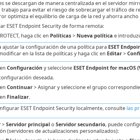
es se descargan de manera centralizada en el servidor mirror
trabajo para evitar el riesgo de sobrecargar el tráfico de r
or optimiza el equilibrio de carga de la red y ahorra ancho
ar ESET Endpoint Security de forma remota:
ROTECT, haga clic en
Políticas
>
Nueva política
e introduzc
a ajustar la configuración de una política para
ESET Endpoin
odificar en la lista de políticas y haga clic en
Editar
>
Conf
 en
Configuración
y seleccione
ESET Endpoint for macOS (
 configuración deseada.
 en
Continuar
> Asignar y seleccione el grupo correspondi
 en
Finalizar
.
nfigurar ESET Endpoint Security localmente, consulte
las p
r
>
Servidor principal
o
Servidor secundario
, puede config
ión (servidores de actualizaciones personalizados):