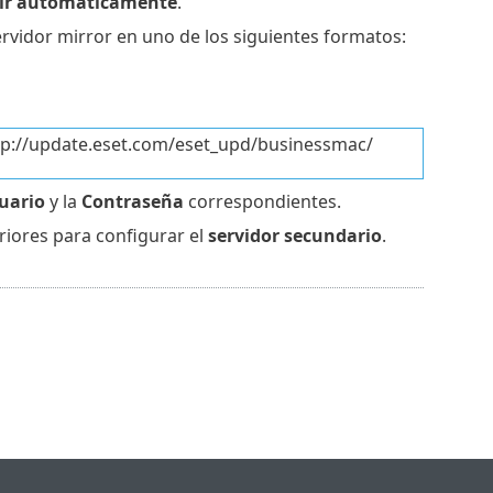
gir automáticamente
.
servidor mirror en uno de los siguientes formatos:
 http://update.eset.com/eset_upd/businessmac/
uario
y la
Contraseña
correspondientes.
riores para configurar el
servidor secundario
.