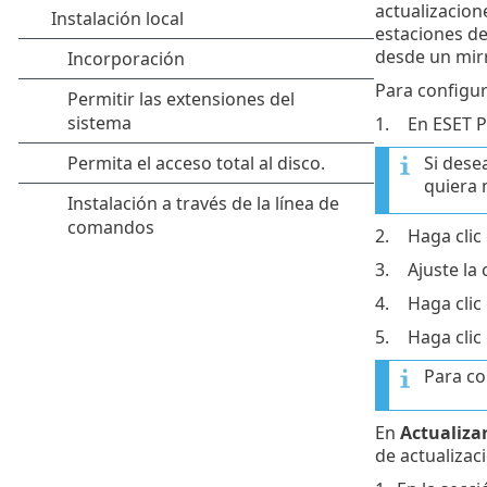
actualizacion
estaciones de 
desde un mirr
Para configur
1.
En ESET P
Si dese
quiera m
2.
Haga clic
3.
Ajuste la
4.
Haga clic
5.
Haga clic
Para co
En
Actualiza
de actualizac