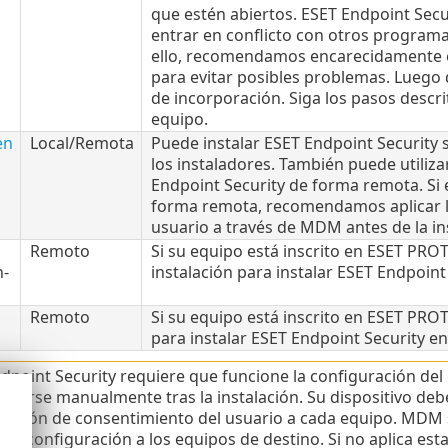
que estén abiertos. ESET Endpoint Se
entrar en conflicto con otros programas
ello, recomendamos encarecidamente el
para evitar posibles problemas. Luego d
de incorporación. Siga los pasos descr
equipo.
en
Local/Remota
Puede instalar ESET Endpoint Security 
los instaladores. También puede utiliza
Endpoint Security de forma remota. Si 
forma remota, recomendamos aplicar la
usuario a través de MDM antes de la in
Remoto
Si su equipo está inscrito en ESET PR
-
instalación para instalar ESET Endpoint
Remoto
Si su equipo está inscrito en ESET PRO
para instalar ESET Endpoint Security en
dpoint Security requiere que funcione la configuración del
licarse manualmente tras la instalación. Su dispositivo deb
ración de consentimiento del usuario a cada equipo. MDM se
s de configuración a los equipos de destino. Si no aplica esta