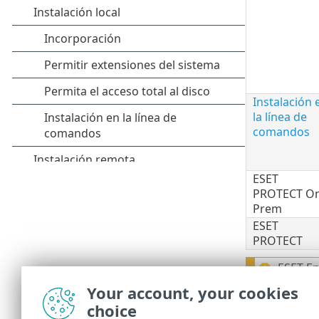
Instalación 
la línea de
comandos
ESET
PROTECT On
Prem
ESET
PROTECT
ESET En
debe ap
Your account, your cookies
configu
choice
perfile