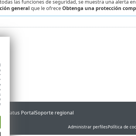
 todas las funciones de seguridad, se muestra una alerta en
ción general
que le ofrece
Obtenga una protección compl
d
h
y
y
e
o
s
e
e
ET Status Portal
Soporte regional
Administrar perfiles
Política de co