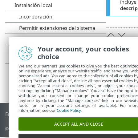
incluye
descrip
Your account, your cookies
choice
We and our partners use cookies to give you the best optimize
online experience, analyze our website traffic, and serve you wit
personalized ads. You can agree to the collection of all cookies b
clicking "Accept all and close", decline all non-essential cookies b
choosing "Accept essential cookies only", or adjust your cooki
settings by clicking "Manage cookies". You also have the right t
withdraw your consent or change your cookie preference
anytime by clicking the "Manage cookies" link in our websit
footer or in your account settings (if available). For mor
information, see our
Cookie Policy
.
End of Life
Base de conocimiento de ESET
Foro de ESET
ES
ACCEPT ALL AND CLOSE
© 1992 - 2025 ESET, spol. s r.o. - Todos los derechos reservados.