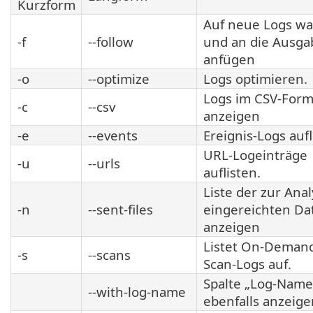
Kurzform
Auf neue Logs wa
-f
--follow
und an die Ausga
anfügen
-o
--optimize
Logs optimieren.
Logs im CSV-Form
-c
--csv
anzeigen
-e
--events
Ereignis-Logs aufl
URL-Logeinträge
-u
--urls
auflisten.
Liste der zur Ana
-n
--sent-files
eingereichten Da
anzeigen
Listet On-Deman
-s
--scans
Scan-Logs auf.
Spalte „Log-Name
--with-log-name
ebenfalls anzeige