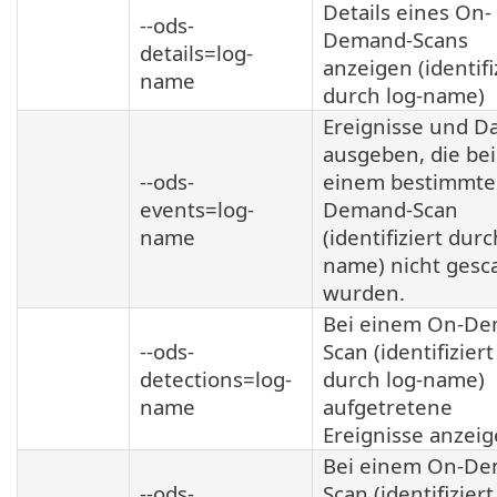
Details eines On-
--ods-
Demand-Scans
details=log-
anzeigen (identifi
name
durch log-name)
Ereignisse und D
ausgeben, die bei
--ods-
einem bestimmte
events=log-
Demand-Scan
name
(identifiziert durc
name) nicht gesc
wurden.
Bei einem On-De
--ods-
Scan (identifiziert
detections=log-
durch log-name)
name
aufgetretene
Ereignisse anzei
Bei einem On-De
--ods-
Scan (identifiziert