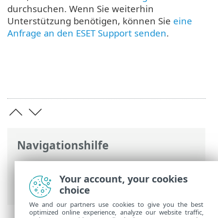
durchsuchen. Wenn Sie weiterhin
Unterstützung benötigen, können Sie
eine
Anfrage an den ESET Support senden
.
Navigationshilfe
ESET Online-Hilfe
>
ESET Endpoint
Security
>
ESET Endpoint Security
Your account, your cookies
verwenden
> Übersicht
choice
We and our partners use cookies to give you the best
optimized online experience, analyze our website traffic,