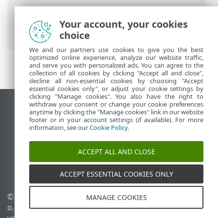
ESET Online-Hilfe
>
ESET Endpoint
Security
>
Anwendungseinstellungen
>
Your account, your cookies
Erkennungsroutine
choice
We and our partners use cookies to give you the best
optimized online experience, analyze our website traffic,
and serve you with personalized ads. You can agree to the
collection of all cookies by clicking "Accept all and close",
decline all non-essential cookies by choosing "Accept
essential cookies only", or adjust your cookie settings by
clicking "Manage cookies". You also have the right to
withdraw your consent or change your cookie preferences
Desktop-Site anzeigen
anytime by clicking the "Manage cookies" link in our website
footer or in your account settings (if available). For more
End of Life
information, see our
Cookie Policy
.
ESET Knowledgebase
ESET-Forum
ACCEPT ALL AND CLOSE
ESET Status Portal
Regionaler Support
ACCEPT ESSENTIAL COOKIES ONLY
© 1992 - 2025 ESET, spol. s r.
Cookies verwalten
MANAGE COOKIES
o. - Alle Rechte
Cookie-Richtlinie