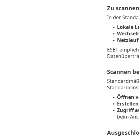
Zu scannen
In der Stand
Lokale L
•
Wechsel
•
Netzlau
•
ESET empfiehl
Datenübertra
Scannen be
Standardmäßig
Standardeinst
Öffnen v
•
Erstelle
•
Zugriff 
•
beim Ans
Ausgeschlo