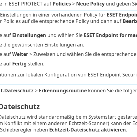
ie in ESET PROTECT auf
Policies
>
Neue Policy
und geben Sie
Einstellungen in einer vorhandenen Policy für
ESET Endpoi
er Policies auf die entsprechende Policy und dann auf
Bearb
ie auf
Einstellungen
und wählen Sie
ESET Endpoint for ma
e die gewünschten Einstellungen an.
ie auf
Weiter
> Zuweisen und wählen Sie die entsprechend
ie auf
Fertig
stellen.
tionen zur lokalen Konfiguration von ESET Endpoint Securi
it-Dateischutz
>
Erkennungsroutine
können Sie die folge
-Dateischutz
Dateischutz wird standardmäßig beim Systemstart gestarte
nem Konflikt mit einem anderen Echtzeit-Scanner) kann der Ec
 Schieberegler neben
Echtzeit-Dateischutz aktivieren
.