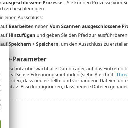
 ausgeschlossene Prozesse
– Sie können Prozesse vom Sc
ch zu beschleunigen.
Sie einen Ausschluss:
 auf
Bearbeiten
neben
Vom Scannen ausgeschlossene Pr
 auf
Hinzufügen
und geben Sie den Pfad zur ausführbaren 
 auf
Speichern
>
Speichern
, um den Ausschluss zu erstelle
nse-Parameter
Dateischutz überwacht alle Datenträger auf das Eintreten b
d
en ThreatSense-Erkennungsmethoden (siehe Abschnitt
Thre
h
rt werden, dass neu erstellte und vorhandene Dateien unt
y
ischutz z. B. so konfigurieren, dass neuere Dateien genau
y
e
o
s
e
e