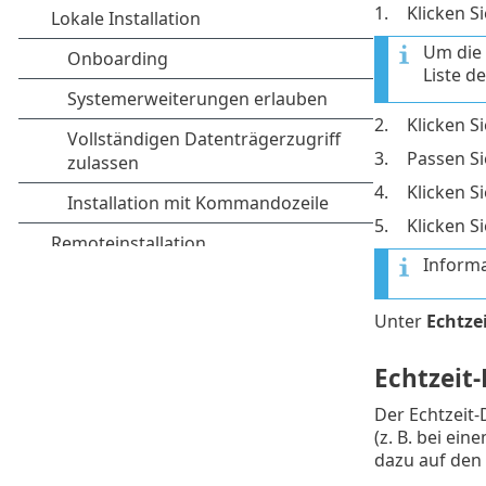
1.
Klicken S
Um die 
Liste d
2.
Klicken S
3.
Passen Si
4.
Klicken S
5.
Klicken S
Informa
Unter
Echtze
Echtzeit
Der Echtzeit-
(z. B. bei ei
dazu auf den