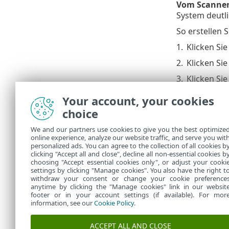
Vom Scannen
System deutli
So erstellen 
1.
Klicken Sie
2.
Klicken Sie
3.
Klicken Sie
Your account, your cookies
ThreatSe
choice
Der Echtzeit-
We and our partners use cookies to give you the best optimize
Datei. Mit d
online experience, analyze our website traffic, and serve you wit
so konfigurie
personalized ads. You can agree to the collection of all cookies b
Echtzeit-Date
clicking "Accept all and close", decline all non-essential cookies b
choosing "Accept essential cookies only", or adjust your cooki
settings by clicking "Manage cookies". You also have the right t
withdraw your consent or change your cookie preference
anytime by clicking the "Manage cookies" link in our websit
footer or in your account settings (if available). For mor
information, see our
Cookie Policy
.
ACCEPT ALL AND CLOSE