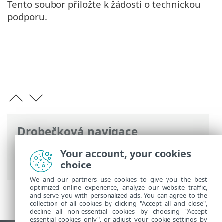
Tento soubor přiložte k žádosti o technickou
podporu.
Drobečková navigace
ESET Online nápověda
>
ESET Endpoint
Your account, your cookies
Security
>
Technická podpora
choice
We and our partners use cookies to give you the best
optimized online experience, analyze our website traffic,
and serve you with personalized ads. You can agree to the
collection of all cookies by clicking "Accept all and close",
decline all non-essential cookies by choosing "Accept
essential cookies only", or adjust your cookie settings by