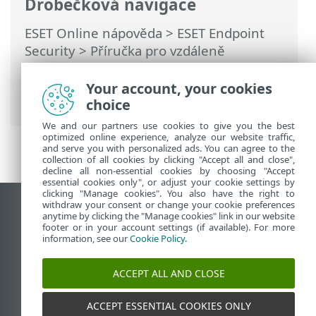
Drobečková navigace
ESET Online nápověda
>
ESET Endpoint
Security
>
Příručka pro vzdáleně
spravované koncové zařízení
>
Konfigurace produktu v ESET PROTECT
>
Your account, your cookies
Ochrany
> Ochrana přístupu na web
choice
We and our partners use cookies to give you the best
optimized online experience, analyze our website traffic,
and serve you with personalized ads. You can agree to the
collection of all cookies by clicking "Accept all and close",
decline all non-essential cookies by choosing "Accept
essential cookies only", or adjust your cookie settings by
clicking "Manage cookies". You also have the right to
withdraw your consent or change your cookie preferences
Zobrazit verzi pro počítač
anytime by clicking the "Manage cookies" link in our website
footer or in your account settings (if available). For more
End of Life
information, see our
Cookie Policy
.
ESET Databáze znalostí
ESET Forum
ACCEPT ALL AND CLOSE
ESET Status Portal
Regionální podpora
ACCEPT ESSENTIAL COOKIES ONLY