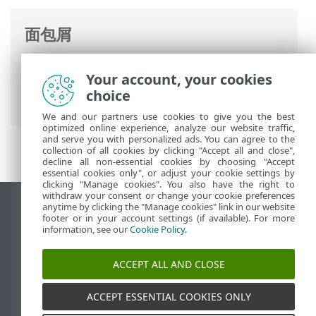
面包屑
ESET 联机帮助
>
ESET Endpoint Security
>
Your account, your cookies
高级设置
>
保护
> HIPS - 基于主机的入侵预
choice
防系统
We and our partners use cookies to give you the best
optimized online experience, analyze our website traffic,
and serve you with personalized ads. You can agree to the
collection of all cookies by clicking "Accept all and close",
decline all non-essential cookies by choosing "Accept
essential cookies only", or adjust your cookie settings by
clicking "Manage cookies". You also have the right to
withdraw your consent or change your cookie preferences
anytime by clicking the "Manage cookies" link in our website
查看桌面站点
footer or in your account settings (if available). For more
End of Life
information, see our
Cookie Policy
.
ESET 知识库
ACCEPT ALL AND CLOSE
ESET 论坛
ESET Status Portal
ACCEPT ESSENTIAL COOKIES ONLY
区域支持