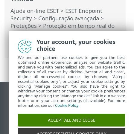
Ajuda on-line ESET
>
ESET Endpoint
Security
>
Configuração avançada
>
Proteções
>
Proteção em tempo real do
sistema de arquivos
> Quando modificar
a configuração da proteção em tempo
Your account, your cookies
real
choice
We and our partners use cookies to give you the best
optimized online experience, analyze our website traffic,
and serve you with personalized ads. You can agree to the
collection of all cookies by clicking "Accept all and close",
decline all non-essential cookies by choosing "Accept
essential cookies only", or adjust your cookie settings by
clicking "Manage cookies". You also have the right to
withdraw your consent or change your cookie preferences
Ver site para desktop
anytime by clicking the "Manage cookies" link in our website
footer or in your account settings (if available). For more
End of Life
information, see our
Cookie Policy
.
Base de conhecimento ESET
Fórum ESET
ACCEPT ALL AND CLOSE
ESET Status Portal
Suporte regional
ACCEPT ESSENTIAL COOKIES ONLY