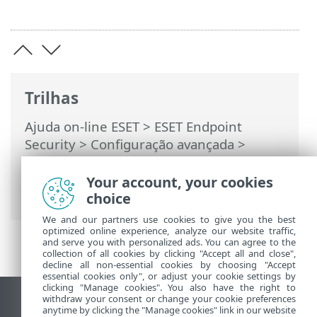
Trilhas
Ajuda on-line ESET
>
ESET Endpoint
Security
>
Configuração avançada
>
Notificações
>
Alertas interativos
>
Permitir continuar em um navegador
Your account, your cookies
padrão
choice
We and our partners use cookies to give you the best
optimized online experience, analyze our website traffic,
and serve you with personalized ads. You can agree to the
collection of all cookies by clicking "Accept all and close",
decline all non-essential cookies by choosing "Accept
essential cookies only", or adjust your cookie settings by
clicking "Manage cookies". You also have the right to
withdraw your consent or change your cookie preferences
Ver site para desktop
anytime by clicking the "Manage cookies" link in our website