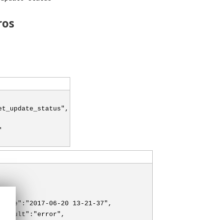
ros
et_update_status",
"
_time":"2017-06-20 13-21-37",
_result":"error",