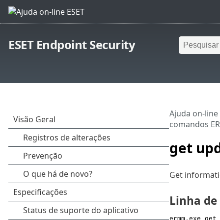
ESET Endpoint Security
Ajuda on-line
comandos E
get upd
Get informati
Linha d
ermm.exe get