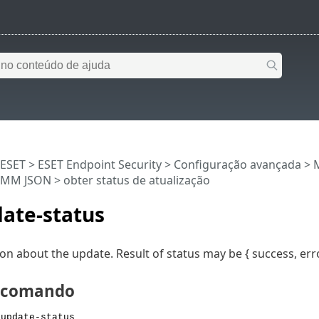
 ESET
>
ESET Endpoint Security
>
Configuração avançada
>
RMM JSON
> obter status de atualização
ate-status
on about the update. Result of status may be { success, erro
e comando
 update-status