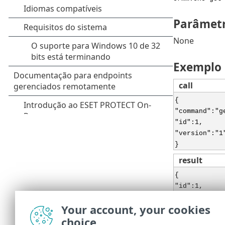
Parâmet
None
Exemplo
call
{
"command":"g
"id":1,
"version":"1
}
result
{
"id":1,
"result":{
Your account, your cookies
"last_update
choice
"last_update