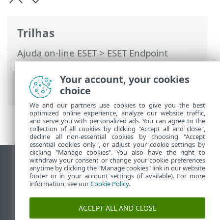
Trilhas
Ajuda on-line ESET
>
ESET Endpoint
Security
>
Configuração avançada
>
Notificações
>
Alertas interativos
>
Your account, your cookies
Recomenda-se reiniciar
choice
We and our partners use cookies to give you the best
optimized online experience, analyze our website traffic,
and serve you with personalized ads. You can agree to the
collection of all cookies by clicking "Accept all and close",
decline all non-essential cookies by choosing "Accept
essential cookies only", or adjust your cookie settings by
clicking "Manage cookies". You also have the right to
withdraw your consent or change your cookie preferences
Ver site para desktop
anytime by clicking the "Manage cookies" link in our website
footer or in your account settings (if available). For more
End of Life
information, see our
Cookie Policy
.
Base de conhecimento ESET
Fórum ESET
ACCEPT ALL AND CLOSE
ESET Status Portal