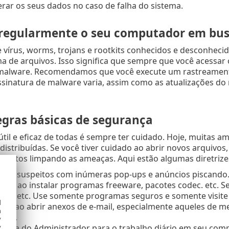
rar os seus dados no caso de falha do sistema.
 regularmente o seu computador em bus
 vírus, worms, trojans e rootkits conhecidos e desconhec
ma de arquivos. Isso significa que sempre que você acessar 
 malware. Recomendamos que você execute um rastreament
ssinatura de malware varia, assim como as atualizações d
egras básicas de segurança
útil e eficaz de todas é sempre ter cuidado. Hoje, muitas 
distribuídas. Se você tiver cuidado ao abrir novos arquivo
gastos limpando as ameaças. Aqui estão algumas diretrizes
 sites suspeitos com inúmeras pop-ups e anúncios piscando
doso ao instalar programas freeware, pacotes codec. etc. S
dec. etc. Use somente programas seguros e somente visite 
d
loso ao abrir anexos de e-mail, especialmente aqueles d
h
idos.
y
conta do Administrador para o trabalho diário em seu com
y