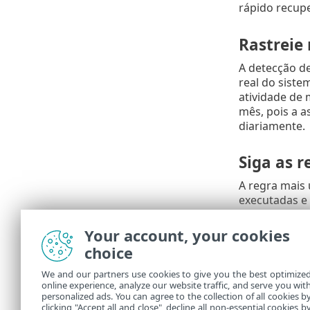
rápido recupe
Rastreie
A detecção de
real do siste
atividade de
mês, pois a a
diariamente.
Siga as r
A regra mais 
executadas e 
poderiam ser 
Your account, your cookies
Não visite
choice
Seja cuida
pacotes co
We and our partners use cookies to give you the best optimize
Seja caute
online experience, analyze our website traffic, and serve you wit
desconhec
personalized ads. You can agree to the collection of all cookies b
Não use a 
clicking "Accept all and close", decline all non-essential cookies b