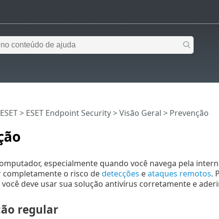
 ESET
>
ESET Endpoint Security
>
Visão Geral
> Prevenção
ção
computador, especialmente quando você navega pela intern
r completamente o risco de
detecções
e
ataques remotos
. 
 você deve usar sua solução antivírus corretamente e aderir 
ção regular