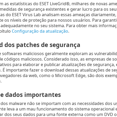
 as estatísticas do ESET LiveGrid®, milhares de novas amea
medidas de segurança existentes e gerar lucro para os seus
tas do ESET Virus Lab analisam essas ameaças diariamente
 os níveis de proteção para nossos usuários. Para garanti
 adequadamente no seu sistema. Para obter mais informaçõ
pítulo
Configuração da atualização
.
 dos patches de segurança
 softwares maliciosos geralmente exploram as vulnerabili
 códigos maliciosos. Considerado isso, as empresas de so
ativos para elaborar e publicar atualizações de segurança
. É importante fazer o download dessas atualizações de se
vegadores da web, como o Microsoft Edge, são dois exemp
.
e dados importantes
s dos malware não se importam com as necessidades dos usu
te leva a um mau funcionamento do sistema operacional e a
r dos seus dados para uma fonte externa como um DVD ou di