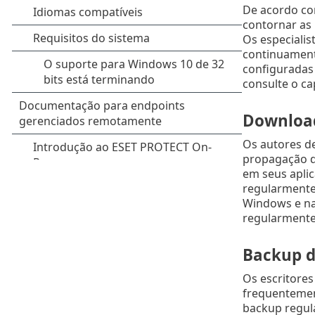
De acordo com
contornar as 
Os especialis
continuamente
configuradas
consulte o ca
Download
Os autores de
propagação de
em seus aplic
regularmente
Windows e na
regularmente
Backup d
Os escritore
frequentemen
backup regula