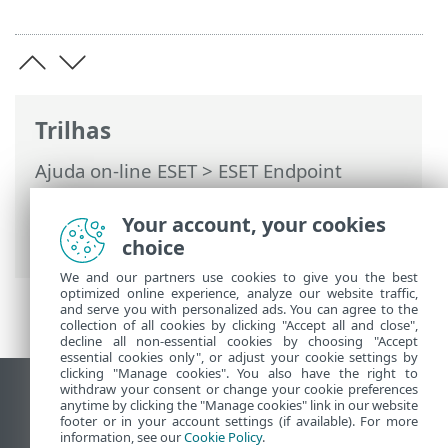
Trilhas
Ajuda on-line ESET
>
ESET Endpoint
Security
>
Especificações >
Requisitos do
sistema
> O suporte para Windows 10 de
Your account, your cookies
32 bits está terminando
choice
We and our partners use cookies to give you the best
optimized online experience, analyze our website traffic,
and serve you with personalized ads. You can agree to the
collection of all cookies by clicking "Accept all and close",
decline all non-essential cookies by choosing "Accept
essential cookies only", or adjust your cookie settings by
clicking "Manage cookies". You also have the right to
withdraw your consent or change your cookie preferences
Ver site para desktop
anytime by clicking the "Manage cookies" link in our website
footer or in your account settings (if available). For more
End of Life
information, see our
Cookie Policy
.