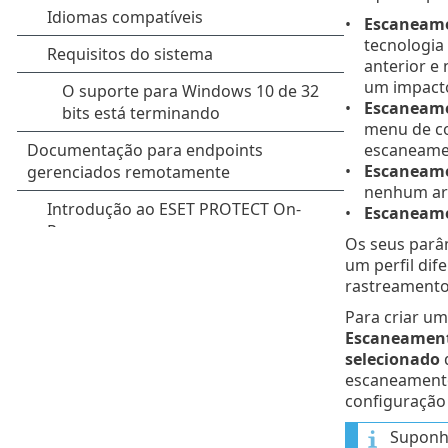
Escaneame
tecnologia
anterior e
um impacto
Escaneame
menu de co
escaneamen
Escaneame
nenhum arq
Escaneam
Os seus parâ
um perfil dif
rastreamento
Para criar um
Escaneamen
selecionado
q
escaneamento
configuração
Suponha