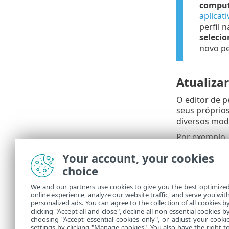
compu
aplicat
perfil n
seleci
novo per
Atualizar
O editor de p
seus próprios
diversos mod
Por exemplo, 
atualizações 
Your account, your cookies
negócios, por
choice
servidores da
parâmetros da
We and our partners use cookies to give you the best optimize
online experience, analyze our website traffic, and serve you wit
Perfil de atu
personalized ads. You can agree to the collection of all cookies b
Lista de perf
clicking "Accept all and close", decline all non-essential cookies b
choosing "Accept essential cookies only", or adjust your cooki
settings by clicking "Manage cookies". You also have the right t