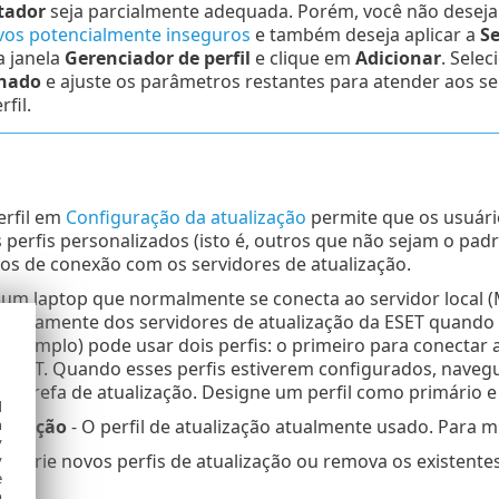
tador
seja parcialmente adequada. Porém, você não deseja
ivos potencialmente inseguros
e também deseja aplicar a
Se
a janela
Gerenciador de perfil
e clique em
Adicionar
. Sele
onado
e ajuste os parâmetros restantes para atender aos se
fil.
erfil em
Configuração da atualização
permite que os usuário
 perfis personalizados (isto é, outros que não sejam o pad
os de conexão com os servidores de atualização.
um laptop que normalmente se conecta ao servidor local (M
diretamente dos servidores de atualização da ESET quando
 exemplo) pode usar dois perfis: o primeiro para conectar 
 ESET. Quando esses perfis estiverem configurados, naveg
 tarefa de atualização. Designe um perfil como primário 
d
h
alização
- O perfil de atualização atualmente usado. Para 
y
is
- Crie novos perfis de atualização ou remova os existentes
y
e
o