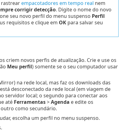
 rastrear
empacotadores em tempo real
nem
mpre corrigir detecção
. Digite o nome do novo
cione seu novo perfil do menu suspenso
Perfil
us requisitos e clique em
OK
para salvar seu
s criem novos perfis de atualização. Crie e use os
rão
Meu perfil
) somente se o seu computador usar
irror) na rede local, mas faz os downloads das
 está desconectado da rede local (em viagem de
ao servidor local; o segundo para conectar aos
ue até
Ferramentas
>
Agenda
e edite os
e outro como secundário.
mudar, escolha um perfil no menu suspenso.
.