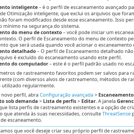
nto inteligente
– é o perfil de escaneamento avançado pad
 de Otimização inteligente, que exclui os arquivos que f
 não foram modificados desde esse escaneamento. Isso p
 mínimo na segurança do sistema.
nto do menu de contexto
– você pode iniciar um escane
ntexto. O perfil de Escaneamento do menu de contexto pe
to que será usada quando você acionar o escaneamento 
nto detalhado
– O perfil de Escaneamento detalhado não 
uivo é excluído do escaneamento usando este perfil.
ento do computador
– este é o perfil padrão usado no e
metros de rastreamento favoritos podem ser salvos para 
erente (com diversos alvos de rastreamento, métodos de r
 utilizado regularmente.
 novo perfil, abra
Configuração avançada
>
Escaneamento
to sob demanda
>
Lista de perfis
>
Editar
. A janela
Gerenci
ue lista perfis de rastreamento existentes e a opção de cri
 que atenda às suas necessidades, consulte
ThreatSense
p
 de escaneamento.
mos que você deseje criar seu próprio perfil de rastream