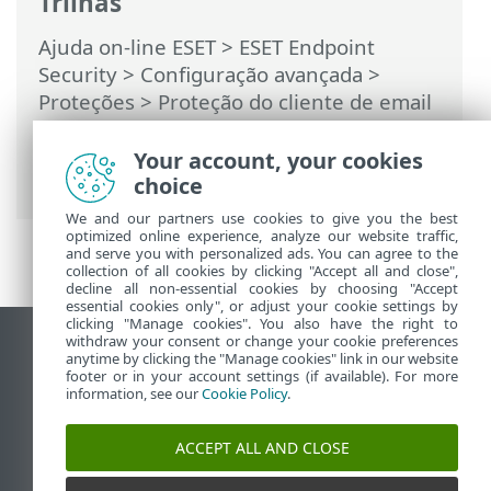
Trilhas
Ajuda on-line ESET
>
ESET Endpoint
Security
>
Configuração avançada
>
Proteções
>
Proteção do cliente de email
>
Gerenciamento de listas de endereços
>
Listas de endereços
> Adicionar/editar
Your account, your cookies
endereço
choice
We and our partners use cookies to give you the best
optimized online experience, analyze our website traffic,
and serve you with personalized ads. You can agree to the
collection of all cookies by clicking "Accept all and close",
decline all non-essential cookies by choosing "Accept
essential cookies only", or adjust your cookie settings by
clicking "Manage cookies". You also have the right to
withdraw your consent or change your cookie preferences
Ver site para desktop
anytime by clicking the "Manage cookies" link in our website
footer or in your account settings (if available). For more
End of Life
information, see our
Cookie Policy
.
Base de conhecimento ESET
Fórum ESET
ACCEPT ALL AND CLOSE
ESET Status Portal
Suporte regional