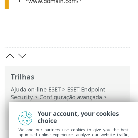
*www.domain.com/*
Trilhas
Ajuda on-line ESET
>
ESET Endpoint
Security
>
Configuração avançada
>
Proteções
>
Proteção do acesso à Web
>
Gerenciamento de endereços de URL
>
Your account, your cookies
Como adicionar uma máscara de URL
choice
We and our partners use cookies to give you the best
optimized online experience, analyze our website traffic,