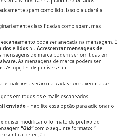
r os emails infectados quando detectados.
aticamente spam como lido. Isso o ajudará a
ginariamente classificadas como spam, mas
 do escaneamento pode ser anexada na mensagem. É
dos e lidos
ou
Acrescentar mensagens de
 as mensagens de marca podem ser omitidas em
alware. As mensagens de marca podem ser
s. As opções disponíveis são:
re malicioso serão marcadas como verificadas
agens em todos os e-mails escaneados.
ail enviado
– habilite essa opção para adicionar o
e quiser modificar o formato de prefixo do
 mensagem
"Olá"
com o seguinte formato:
"
resenta a detecção.