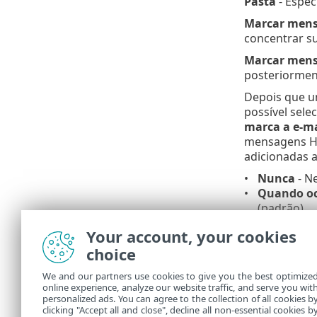
Pasta
- Espec
Marcar mens
concentrar s
Marcar mensa
posteriormen
Depois que u
possível sele
marca a e-ma
mensagens HT
adicionadas a
Nunca
- N
Quando oc
(padrão).
Todos os 
Your account, your cookies
Atualizar ass
choice
texto person
We and our partners use cookies to give you the best optimize
Texto a adic
online experience, analyze our website traffic, and serve you wit
assunto de u
personalized ads. You can agree to the collection of all cookies b
[detecção %
clicking "Accept all and close", decline all non-essential cookies b