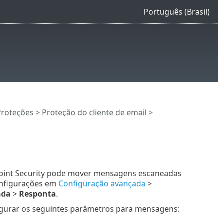
Português (Brasil)
Proteções
>
Proteção do cliente de email
>
oint Security pode mover mensagens escaneadas
configurações em
Configuração avançada
>
ada
>
Responta
.
figurar os seguintes parâmetros para mensagens: