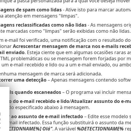
ifique a pasta personalizada para a qual você deseja move
agens de spam como lidas
- Ative isto para marcar autom
ua atenção em mensagens "limpas".
gens reclassificadas como não lidas
- As mensagens ori
te marcadas como "limpas" serão exibidas como não lidas.
m e-mail foi verificado, uma notificação com o resultado
cionar
Acrescentar mensagem de marca nos e-mails recebi
il enviado
. Esteja ciente que em algumas ocasiões raras
ML problemáticas ou se mensagem forem forjadas por m
 um e-mail recebido e lido ou a um e-mail enviado, ou ambo
enhuma mensagem de marca será adicionada.
orrer uma detecção
– Apenas mensagens contendo softwa
e-mails quando escaneados
– O programa vai incluir mens
unto do e-mail recebido e lido
/
Atualizar assunto do e-m
alizado especificado abaixo à mensagem.
d
ionar ao assunto de e-mail infectado
– Edite esse modelo s
h
m e-mail infectado. Essa função substituirá o assunto da
y
DETECTIONNAME%] Olá"
. A variável
%DETECTIONNAME%
rep
y