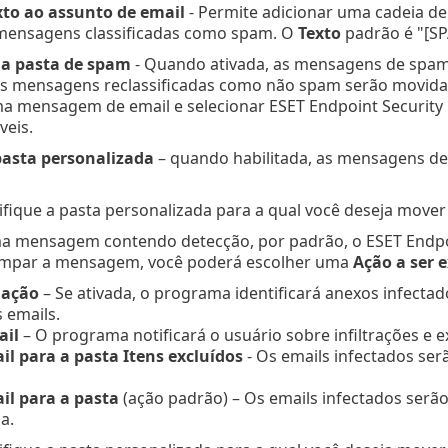
xto ao assunto de email
- Permite adicionar uma cadeia de 
mensagens classificadas como spam. O
Texto
padrão é "[SP
 a pasta de spam
- Quando ativada, as mensagens de spam 
as mensagens reclassificadas como não spam serão movidas 
a mensagem de email e selecionar ESET Endpoint Security 
veis.
asta personalizada
– quando habilitada, as mensagens de
ifique a pasta personalizada para a qual você deseja move
a mensagem contendo detecção, por padrão, o ESET Endpoi
 limpar a mensagem, você poderá escolher uma
Ação a ser 
ação
– Se ativada, o programa identificará anexos infect
 emails.
ail
– O programa notificará o usuário sobre infiltrações e 
l para a pasta Itens excluídos
- Os emails infectados se
il para a pasta
(ação padrão) – Os emails infectados ser
a.