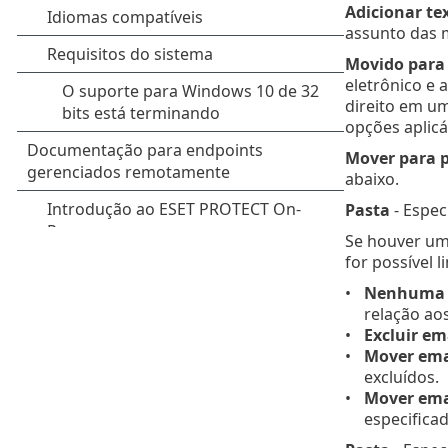
Adicionar te
assunto das 
Movido para
eletrônico e 
direito em um
opções aplicá
Mover para p
abaixo.
Pasta
- Espec
Se houver um
for possível
Nenhuma 
relação aos
Excluir em
Mover emai
excluídos.
Mover ema
especificad