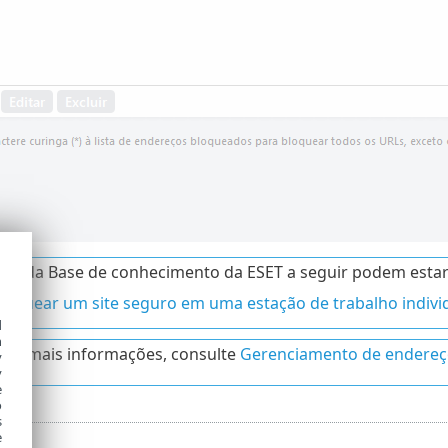
gos da Base de conhecimento da ESET a seguir podem estar
loquear um site seguro em uma estação de trabalho individ
d
h
ter mais informações, consulte
Gerenciamento de endereç
y
y
e
o
s
e