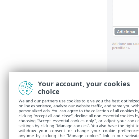
Your account, your cookies
Os arti
choice
Desb
We and our partners use cookies to give you the best optimize
online experience, analyze our website traffic, and serve you wit
Para ob
personalized ads. You can agree to the collection of all cookies b
clicking "Accept all and close", decline all non-essential cookies b
choosing "Accept essential cookies only", or adjust your cooki
settings by clicking "Manage cookies". You also have the right t
withdraw your consent or change your cookie preference
anytime by clicking the "Manage cookies" link in our websit