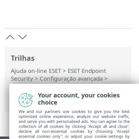
Trilhas
Ajuda on-line ESET
>
ESET Endpoint
Security
>
Configuração avançada
>
Proteções
>
Proteção de acesso à rede
>
Proteção contra ataque de rede (IDS)
>
Your account, your cookies
Proteção contra ataque de força bruta
choice
We and our partners use cookies to give you the best
optimized online experience, analyze our website traffic,
and serve you with personalized ads. You can agree to the
collection of all cookies by clicking "Accept all and close",
decline all non-essential cookies by choosing "Accept
essential cookies only", or adjust your cookie settings by