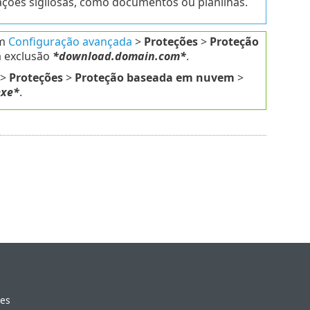
ações sigilosas, como documentos ou planilhas.
em
Configuração avançada
>
Proteções
>
Proteção
a exclusão
*download.domain.com*
.
>
Proteções
>
Proteção baseada em nuvem
>
exe*
.
ies