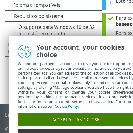
Este re
Para ex
basea
Para ex
Envio 
Your account, your cookies
choice
We and our partners use cookies to give you the best optimize
online experience, analyze our website traffic, and serve you wit
personalized ads. You can agree to the collection of all cookies b
clicking "Accept all and close", decline all non-essential cookies b
choosing "Accept essential cookies only", or adjust your cooki
settings by clicking "Manage cookies". You also have the right t
withdraw your consent or change your cookie preference
anytime by clicking the "Manage cookies" link in our websit
footer or in your account settings (if available). For mor
information, see our
Cookie Policy
.
End of Life
Base de conhecimento ESET
Fórum ESET
ESET S
ACCEPT ALL AND CLOSE
© 1992 - 2026 ESET, spol. s r.o. - Todos os direitos reservados.