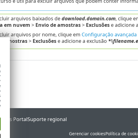
curso é útil para excluir arquivos que podem conter inform
cluir arquivos baixados de
download.domain.com
, clique 
da em nuvem
>
Envio de amostras
>
Exclusões
e adicione 
cluir arquivos por nome, clique em
Configuração avançada
de amostras
>
Exclusões
e adicione a exclusão
*\filename.
d
h
y
y
e
o
s
e
e
tatus Portal
Suporte regional
Gerenciar cookies
Política de cook