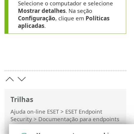
Selecione o computador e selecione
Mostrar detalhes
. Na seção
Configuração
, clique em
Políticas
aplicadas
.
Trilhas
Ajuda on-line ESET
>
ESET Endpoint
Security
>
Documentação para endpoints
gerenciados remotamente
>
O que são
políticas
> Como os sinalizadores