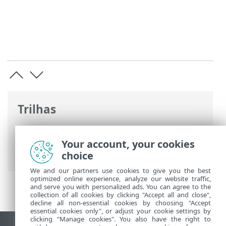
Trilhas
Ajuda on-line ESET
>
ESET Endpoint
Security
>
Especificações > Status de
Your account, your cookies
suporte do aplicativo
choice
We and our partners use cookies to give you the best
optimized online experience, analyze our website traffic,
and serve you with personalized ads. You can agree to the
collection of all cookies by clicking "Accept all and close",
decline all non-essential cookies by choosing "Accept
essential cookies only", or adjust your cookie settings by
clicking "Manage cookies". You also have the right to