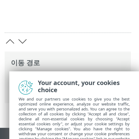
이동 경로
ESET 온라인 도움말
>
ESET Endpoint
Your account, your cookies
Security
>
고급 설정
>
보호
>
이메일 클라
choice
이언트 보호
> ThreatSense
We and our partners use cookies to give you the best
optimized online experience, analyze our website traffic,
and serve you with personalized ads. You can agree to the
collection of all cookies by clicking "Accept all and close",
decline all non-essential cookies by choosing "Accept
essential cookies only", or adjust your cookie settings by
clicking "Manage cookies". You also have the right to
withdraw your consent or change your cookie preferences
anytime by clicking the "Manage cookies" link in our website