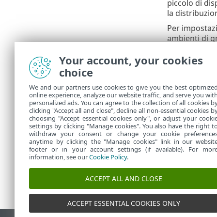
piccolo di dis
la distribuzi
Per impostazi
ambienti di g
interna dei fi
Your account, your cookies
Definire i
choice
La scel
We and our partners use cookies to give you the best optimize
present
online experience, analyze our website traffic, and serve you wit
personalized ads. You can agree to the collection of all cookies b
dopo un
clicking "Accept all and close", decline all non-essential cookies b
choosing "Accept essential cookies only", or adjust your cooki
settings by clicking "Manage cookies". You also have the right t
withdraw your consent or change your cookie preference
anytime by clicking the "Manage cookies" link in our websit
footer or in your account settings (if available). For mor
information, see our
Cookie Policy
.
ACCEPT ALL AND CLOSE
ACCEPT ESSENTIAL COOKIES ONLY