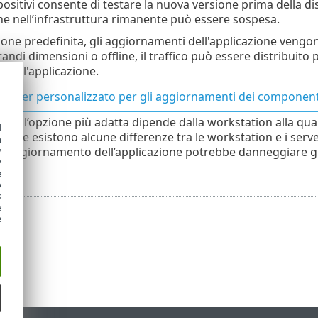
positivi consente di testare la nuova versione prima della dis
one nell’infrastruttura rimanente può essere sospesa.
one predefinita, gli aggiornamenti dell'applicazione vengono
randi dimensioni o offline, il traffico può essere distribuit
le dell'applicazione.
l server personalizzato per gli aggiornamenti dei compone
ta dell’opzione più adatta dipende dalla workstation alla qu
d
e che esistono alcune differenze tra le workstation e i serve
h
y
 aggiornamento dell’applicazione potrebbe danneggiare g
y
e
o
s
e
e