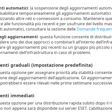
ti automatici
: la sospensione degli aggiornamenti automat
isabilitare temporaneamente gli aggiornamenti automatici d
ilizzando altre reti o connessioni a consumo. Mantenere qu
alle funzionalità più recenti e per usufruire del livello ma
 automatici, consultare la sezione delle
Domande frequenti
egli aggiornamenti
: questa funzione consente di distribuir
gliere uno dei due approcci o combinarli all’interno dell’in
are gli aggiornamenti più recenti su un gruppo più piccolo d
ornamenti dell’infrastruttura in caso di problemi.
nti graduali (impostazione predefinita)
uesta opzione per assegnare priorità alla stabilità consen
azione degli aggiornamenti dell'applicazione. Gli aggiornamen
potrebbero essere rilevati nelle prime settimane successive 
enti immediati
uesta opzione per una distribuzione rapida subito dopo il 
ato non appena sarà disponibile sui server ESET. L’abilitazi