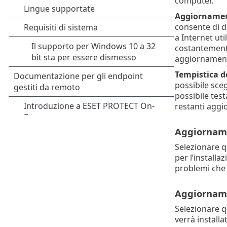
computer.
Aggiornamen
consente di d
a Internet ut
costantemente 
aggiornamenti
Tempistica d
possibile sce
possibile test
restanti aggi
Aggiorname
Selezionare q
per l’install
problemi che 
Aggiornam
Selezionare q
verrà install