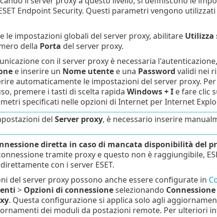
icando il server proxy a questo livello, si definiscono le impo
ESET Endpoint Security. Questi parametri vengono utilizzati
e le impostazioni globali del server proxy, abilitare
Utilizza
umero della
Porta
del server proxy.
unicazione con il server proxy è necessaria l'autenticazione
ione
e inserire un
Nome utente
e una
Password
validi nei r
serire automaticamente le impostazioni del server proxy. Per
so, premere i tasti di scelta rapida
Windows + I
e fare clic 
metri specificati nelle opzioni di Internet per Internet Expl
mpostazioni del
Server proxy
, è necessario inserire manual
onnessione diretta in caso di mancata disponibilità del p
 connessione tramite proxy e questo non è raggiungibile, ESET
irettamente con i server ESET.
ni del server proxy possono anche essere configurate in
Co
enti
>
Opzioni di connessione
selezionando
Connessione 
oxy
. Questa configurazione si applica solo agli aggiornament
ornamenti dei moduli da postazioni remote. Per ulteriori in