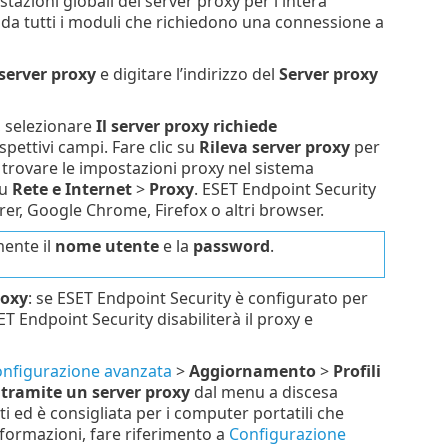
stazioni globali del server proxy per l'intera
 da tutti i moduli che richiedono una connessione a
 server proxy
e digitare l’indirizzo del
Server proxy
, selezionare
Il server proxy richiede
ispettivi campi. Fare clic su
Rileva server proxy
per
 trovare le impostazioni proxy nel sistema
su
Rete e Internet
>
Proxy
. ESET Endpoint Security
orer, Google Chrome, Firefox o altri browser.
mente il
nome utente
e la
password
.
roxy
: se ESET Endpoint Security è configurato per
 Endpoint Security disabiliterà il proxy e
nfigurazione avanzata
>
Aggiornamento
>
Profili
tramite un server proxy
dal menu a discesa
i ed è consigliata per i computer portatili che
formazioni, fare riferimento a
Configurazione