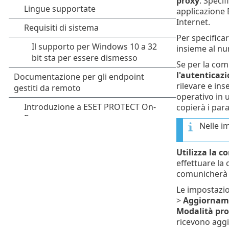
proxy
. Specif
applicazione 
Internet.
Per specificar
insieme al n
Se per la com
l'autenticaz
rilevare e in
operativo in u
copierà i para
Nelle i
Utilizza la c
effettuare la
comunicherà d
Le impostazio
>
Aggiornam
Modalità pr
ricevono aggi