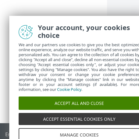
Your account, your cookies
choice
We and our partners use cookies to give you the best optimize
online experience, analyze our website traffic, and serve you wit
personalized ads. You can agree to the collection of all cookies b
clicking "Accept all and close", decline all non-essential cookies b
choosing "Accept essential cookies only", or adjust your cooki
settings by clicking "Manage cookies". You also have the right t
withdraw your consent or change your cookie preference
anytime by clicking the "Manage cookies" link in our websit
footer or in your account settings (if available). For mor
information, see our
Cookie Policy
.
ACCEPT ALL AND CLOSE
ACCEPT ESSENTIAL COOKIES ONLY
End of Life
ESET Knowledge Base
Forum ESET
ESET Status 
MANAGE COOKIES