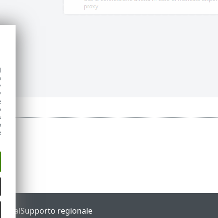
d
h
y
y
e
o
s
e
e
Portal
Supporto regionale