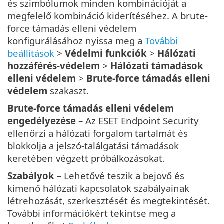
és szimbólumok minden kombinációját a
megfelelő kombináció kiderítéséhez. A brute-
force támadás elleni védelem
konfigurálásához nyissa meg a
További
beállítások
>
Védelmi funkciók
>
Hálózati
hozzáférés-védelem
>
Hálózati támadások
elleni védelem
>
Brute-force támadás elleni
védelem
szakaszt.
Brute-force támadás elleni védelem
engedélyezése
– Az ESET Endpoint Security
ellenőrzi a hálózati forgalom tartalmát és
blokkolja a jelszó-találgatási támadások
keretében végzett próbálkozásokat.
Szabályok
– Lehetővé teszik a bejövő és
kimenő hálózati kapcsolatok szabályainak
létrehozását, szerkesztését és megtekintését.
További információkért tekintse meg a