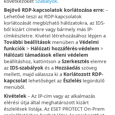
következőket
Szabályok
.
Bejövő RDP-kapcsolatok korlátozása erre:
–
Lehetővé teszi az RDP-kapcsolatok
korlátozását megbízható hálózatokra, az IDS-
ből kizárt címekre vagy bármely más IP-
címkészletre. Kivétel létrehozásához lépjen a
További beállítások
menüben a
Védelmi
funkciók
>
Hálózati hozzáférés-védelem
>
Hálózati támadások elleni védelem
beállításhoz, kattintson a
Szerkesztés
elemre
az
IDS-szabályok
és a
Hozzáadás
szöveg
mellett, majd válassza ki a
Korlátozott RDP-
kapcsolat
lehetőséget az
Észlelés
legördülő
menüből.
Kivételek
– Az IP-cím vagy az alkalmazás
elérési útja által meghatározott kizárt
észlelések listája. Az ESET PROTECT On-Prem