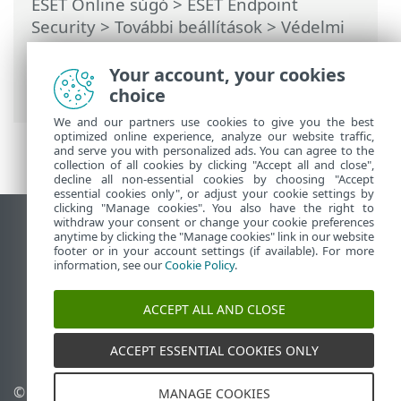
ESET Online súgó
>
ESET Endpoint
Security
>
További beállítások
>
Védelmi
funkciók
>
Hálózati hozzáférés-védelem
>
Hálózati támadások elleni védelem (IDS)
Your account, your cookies
> Brute-force támadás elleni védelem
choice
We and our partners use cookies to give you the best
optimized online experience, analyze our website traffic,
and serve you with personalized ads. You can agree to the
collection of all cookies by clicking "Accept all and close",
decline all non-essential cookies by choosing "Accept
essential cookies only", or adjust your cookie settings by
clicking "Manage cookies". You also have the right to
withdraw your consent or change your cookie preferences
Asztali webhely megtekintése
anytime by clicking the "Manage cookies" link in our website
footer or in your account settings (if available). For more
End of Life
information, see our
Cookie Policy
.
Az ESET tudásbázisa
ESET Fórum
ACCEPT ALL AND CLOSE
ESET Status Portal
Regionális támogatás
ACCEPT ESSENTIAL COOKIES ONLY
© 1992 - 2026 ESET, spol. s
Sütik kezelése
MANAGE COOKIES