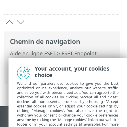
Chemin de navigation
Aide en ligne ESET
>
ESET Endpoint
Security
>
Configuration avancée
>
Protections
>
ThreatSense
> Niveaux de
Your account, your cookies
nettoyage
choice
We and our partners use cookies to give you the best
optimized online experience, analyze our website traffic,
and serve you with personalized ads. You can agree to the
collection of all cookies by clicking "Accept all and close",
decline all non-essential cookies by choosing "Accept
essential cookies only", or adjust your cookie settings by
clicking "Manage cookies". You also have the right to
withdraw your consent or change your cookie preferences
Afficher le site des postes de travail
anytime by clicking the "Manage cookies" link in our website
footer or in your account settings (if available). For more
End of Life