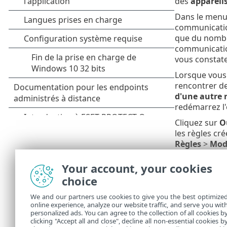
des
appareils
Dans le menu 
communication
que du nombre
communicatio
vous constat
Lorsque vous
rencontrer de
d'une autre 
redémarrez l'
Cliquez sur
O
les règles cré
Règles
>
Modi
Les art
Your account, your cookies
Ajout
choice
We and our partners use cookies to give you the best optimize
Si la r
online experience, analyze our website traffic, and serve you wit
personalized ads. You can agree to the collection of all cookies b
débloqu
clicking "Accept all and close", decline all non-essential cookies b