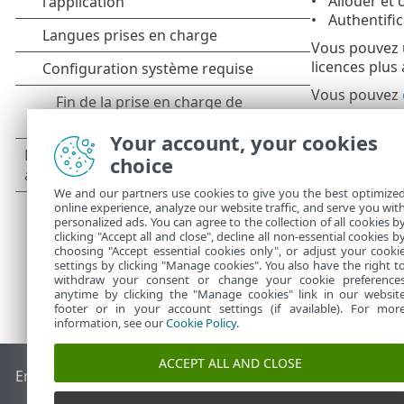
Allouer et 
Authentific
Vous pouvez u
licences plus
Vous pouvez
Si vous avez 
Your account, your cookies
HUB. Saisisse
instructions p
choice
We and our partners use cookies to give you the best optimize
online experience, analyze our website traffic, and serve you wit
personalized ads. You can agree to the collection of all cookies b
clicking "Accept all and close", decline all non-essential cookies b
choosing "Accept essential cookies only", or adjust your cooki
settings by clicking "Manage cookies". You also have the right t
withdraw your consent or change your cookie preference
anytime by clicking the "Manage cookies" link in our websit
footer or in your account settings (if available). For mor
information, see our
Cookie Policy
.
ACCEPT ALL AND CLOSE
End of Life
Base de connaissances ESET
Forum ESET
ESET S