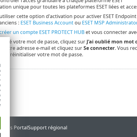
contrôler l'accès granulaire à chaque plateforme ESET
ation unique pour toutes les plateformes ESET liées et acce
tiliser cette option d'activation pour activer ESET Endpoint
 anciens :
ESET Business Account
ou
ESET MSP Administrato
créer un compte ESET PROTECT HUB
et vous connecter ave
oublié votre mot de passe, cliquez sur
J'ai oublié mon mot 
z votre adresse e-mail et cliquez sur
Se connecter
. Vous re
our réinitialiser votre mot de passe.
d
h
y
y
e
o
s
e
e
tatus Portal
Support régional