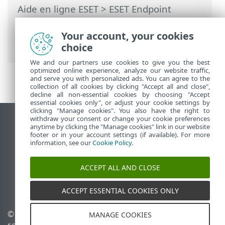
Aide en ligne ESET
>
ESET Endpoint
Security
>
Utilisation d'ESET Endpoint
Security
>
Outils
>
Fichiers journaux
>
Your account, your cookies
Filtrage des journaux
choice
We and our partners use cookies to give you the best
optimized online experience, analyze our website traffic,
and serve you with personalized ads. You can agree to the
collection of all cookies by clicking "Accept all and close",
decline all non-essential cookies by choosing "Accept
essential cookies only", or adjust your cookie settings by
clicking "Manage cookies". You also have the right to
withdraw your consent or change your cookie preferences
Afficher le site des postes de travail
anytime by clicking the "Manage cookies" link in our website
footer or in your account settings (if available). For more
End of Life
information, see our
Cookie Policy
.
Base de connaissances ESET
Forum ESET
ACCEPT ALL AND CLOSE
ESET Status Portal
Support régional
ACCEPT ESSENTIAL COOKIES ONLY
© 1992 - 2026 ESET, spol. s
Gérer les cookies
MANAGE COOKIES